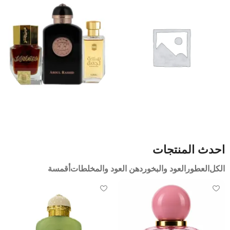
منتجات متنوعة
العطور
احدث المنتجات
الكل
العطور
العود والبخور
دهن العود والمخلطات
أقمسة