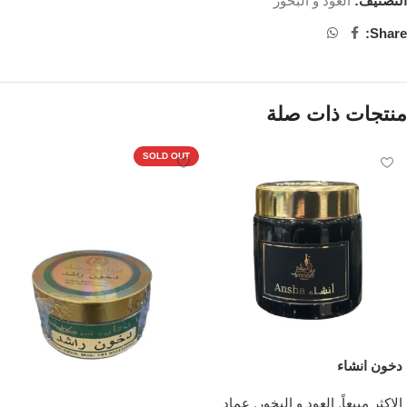
التصنيف:
العود و البخور
Share:
منتجات ذات صلة
SOLD OUT
دخون انشاء
الاكثر مبيعاً
,
العود و البخور
,
عماد