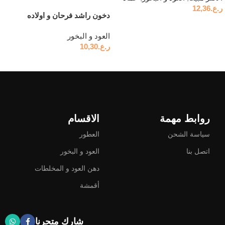
ر.ع.
12,36
دخون راشد فرحان و اولاده
إضافة إلى السلة
العود و البخور
ر.ع.
10,30
قراءة المزيد
روابط مهمة
الاقسام
سياسة الشحن
العطور
اتصل بنا
العود و البخور
دهن العود و المخلطات
أقمشة
شارك متجرنا