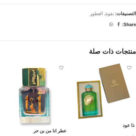
التصنيفات:
نقوة
,
العطور
Share:
منتجات ذات صلة
ذا عود
عطر انا من بن حر