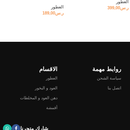
العطور
العطور
ر.س
399,00
ر.س
189,00
إضافة إلى السلة
إضافة إلى السلة
روابط مهمة
الاقسام
سياسة الشحن
العطور
اتصل بنا
العود و البخور
دهن العود و المخلطات
أقمشة
شارك متجرنا