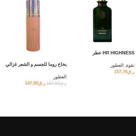
HR HIGHNESS عطر
بخاخ روما للجسم و الشعر غزالي
نقوة
,
العطور
ر.ق
157,76
العطور
قراءة المزيد
ر.ق
147,90
ر.ق
167,62
قراءة المزيد