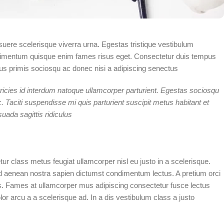
posuere scelerisque viverra urna. Egestas tristique vestibulum
ondimentum quisque enim fames risus eget. Consectetur duis tempus
us primis sociosqu ac donec nisi a adipiscing senectus.
ricies id interdum natoque ullamcorper parturient. Egestas sociosqu
 Taciti suspendisse mi quis parturient suscipit metus habitant et
da sagittis ridiculus.
r class metus feugiat ullamcorper nisl eu justo in a scelerisque.
d aenean nostra sapien dictumst condimentum lectus. A pretium orci
s. Fames at ullamcorper mus adipiscing consectetur fusce lectus
r arcu a a scelerisque ad. In a dis vestibulum class a justo