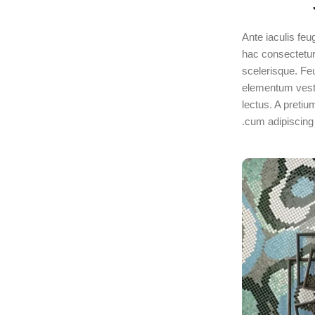
Ante iaculis fe
hac consectetur 
scelerisque. Fe
elementum vest
lectus. A preti
cum adipiscing s