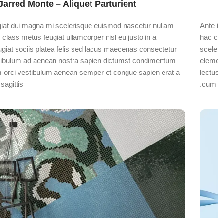
Jarred Monte – Aliquet Parturient
ugiat dui magna mi scelerisque euismod nascetur nullam
Ante 
class metus feugiat ullamcorper nisl eu justo in a
hac c
ugiat sociis platea felis sed lacus maecenas consectetur
scele
ibulum ad aenean nostra sapien dictumst condimentum
eleme
um orci vestibulum aenean semper et congue sapien erat a
lectu
agittis.
cum a