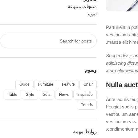
منتجات متنوعة
نقوة
Parturient in po
vestibulum ante
massa elit hime
Suspendisse urn
adipiscing dictu
وسوم
cum elementum m
Nulla auct
Guide
Furniture
Feature
Chair
Table
Style
Sofa
News
Inspiratio
Ante iaculis feu
Trends
Feugiat sociis 
vestibulum aene
vestibulum viva
condimentum ad
روابط مهمة