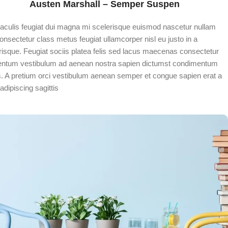
Austen Marshall – Semper Suspen
iaculis feugiat dui magna mi scelerisque euismod nascetur nullam
onsectetur class metus feugiat ullamcorper nisl eu justo in a
risque. Feugiat sociis platea felis sed lacus maecenas consectetur
ntum vestibulum ad aenean nostra sapien dictumst condimentum
s. A pretium orci vestibulum aenean semper et congue sapien erat a
dipiscing sagittis.