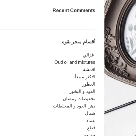
Recent Comments
أقسام متجر نقوة
Oud oil and mixtures
اقمشة
الاكثر مبيعاً
العطور
العود و البخور
تخفيضات رمضان
دهن العود و المخلطات
شيال
عماد
قطع
مخاوير