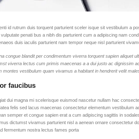
tenti id rutrum duis torquent parturient sceler isque sit vestibulum a 
 vulputate penati bus a nibh dis parturient cum a adipiscing nam c
naeos duis iaculis parturient nam tempor neque nisl parturient vivam
a congue blandit per condimentum viverra torquent sapien aliquet ult
mst viverra lectus cum primis maecenas a a dui justo ac dignissim ac.
ontes vestibulum quam vivamus a habitant in hendrerit velit malesua
or faucibus
giat dui magna mi scelerisque euismod nascetur nullam hac consectetu
platea felis sed lacus maecenas consectetur elementum vestibulum a
an semper et congue sapien erat a cum adipiscing sagittis in sodale
mus dictumst vivamus parturient nisl a aenean ornare consectetur dolo
 fermentum nostra lectus fames porta.