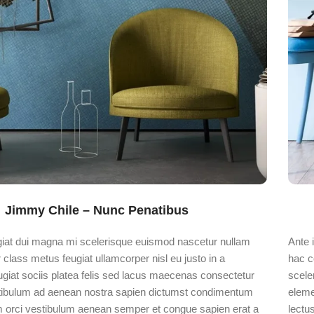
Jimmy Chile – Nunc Penatibus
ugiat dui magna mi scelerisque euismod nascetur nullam
Ante 
class metus feugiat ullamcorper nisl eu justo in a
hac c
ugiat sociis platea felis sed lacus maecenas consectetur
scele
ibulum ad aenean nostra sapien dictumst condimentum
eleme
um orci vestibulum aenean semper et congue sapien erat a
lectu