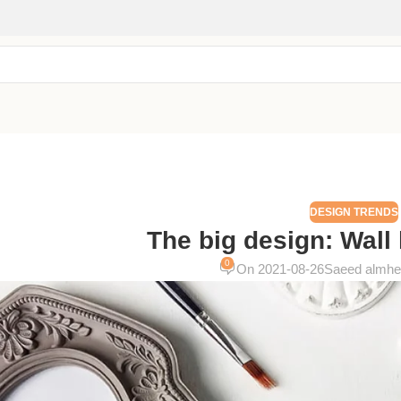
DESIGN TRENDS
The big design: Wall 
0
On 2021-08-26
Saeed almhei