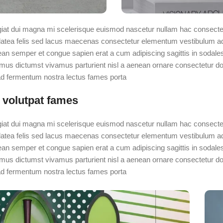
giat dui magna mi scelerisque euismod nascetur nullam hac consectetu
platea felis sed lacus maecenas consectetur elementum vestibulum a
an semper et congue sapien erat a cum adipiscing sagittis in sodale
mus dictumst vivamus parturient nisl a aenean ornare consectetur dolo
 fermentum nostra lectus fames porta.
 volutpat fames
giat dui magna mi scelerisque euismod nascetur nullam hac consectetu
platea felis sed lacus maecenas consectetur elementum vestibulum a
an semper et congue sapien erat a cum adipiscing sagittis in sodale
mus dictumst vivamus parturient nisl a aenean ornare consectetur dolo
 fermentum nostra lectus fames porta.