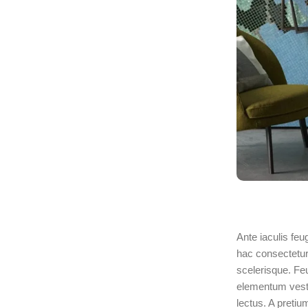
Ante iaculis fe
hac consectetur 
scelerisque. Fe
elementum vest
lectus. A preti