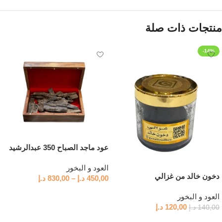
منتجات ذات صلة
-14%
عود ماجد الصباح 350 عبدالرشيد
العود و البخور
دخون خالد من غزالي
450,00
د.إ
–
830,00
د.إ
تحديد أحد الخيارات
العود و البخور
120,00
د.إ
140,00
د.إ
إضافة إلى السلة