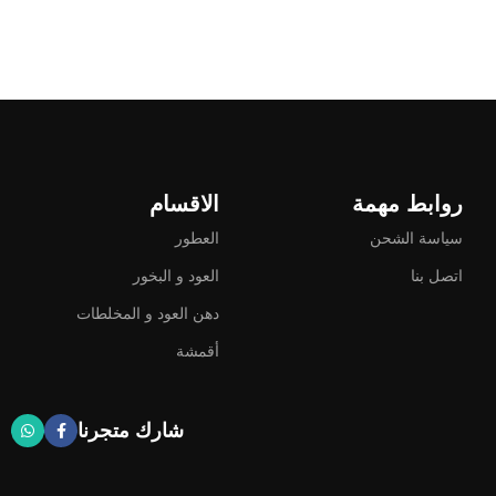
روابط مهمة
الاقسام
سياسة الشحن
العطور
اتصل بنا
العود و البخور
دهن العود و المخلطات
أقمشة
شارك متجرنا