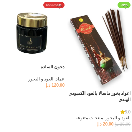
SOLD OUT
-20%
دخون السادة
عماد
,
العود و البخور
120,00
د.إ
اعواد بخور ماسالا بالعود الكمبودي
قراءة المزيد
الهندي
5.0
العود و البخور
,
منتجات متنوعة
20,00
د.إ
25,00
د.إ