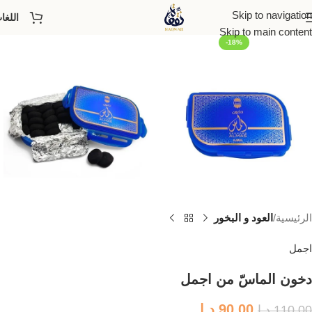
Skip to navigation
اللغا
Skip to main content
-18%
الرئيسية
العود و البخور
اجمل
دخون الماسّ من اجمل
90,00
د.إ
110,00
د.إ