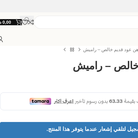
0,00
د
ن عود قديم خالص – راميش
خالص – راميش
جيل لتلقي إشعار عندما يتوفر هذا المنتج.