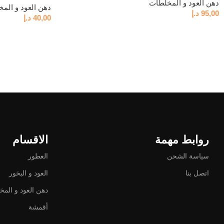
دهن العود و المخلطات
دهن العود و الم
95,00
د.إ
40,00
د.إ
روابط مهمة
الاقسام
سياسة الشحن
العطور
اتصل بنا
العود و البخور
دهن العود و الم
أقمشة