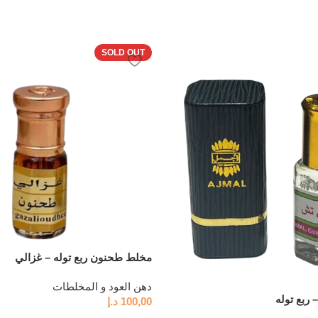
SOLD OUT
مخلط طحنون ربع توله – غزالي
دهن العود و المخلطات
ربع توله
100,00
د.إ