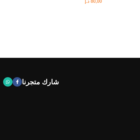
80,00
د.إ
شارك متجرنا