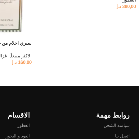
380,00
د.إ
سبري احلام من غ
الاكثر مبيعاً
,
160,00
د.إ
روابط مهمة
الاقسام
سياسة الشحن
العطور
اتصل بنا
العود و البخور