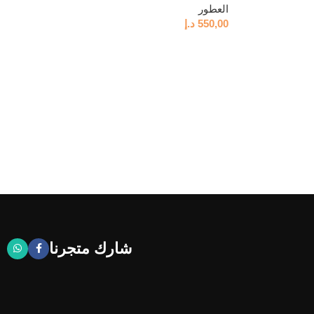
العطور
550,00
د.إ
شارك متجرنا