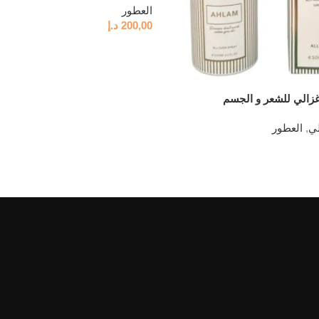
العطور
200,00
د.إ
زالي للشعر و الجسم
,
العطور