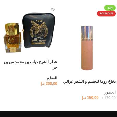
-12%
SOLD OUT
عطر الشيخ ذياب بن محمد من بن
حر
العطور
بخاخ روما للجسم و الشعر غزالي
200,00
د.إ
إضافة إلى السلة
العطور
150,00
د.إ
170,00
د.إ
قراءة المزيد