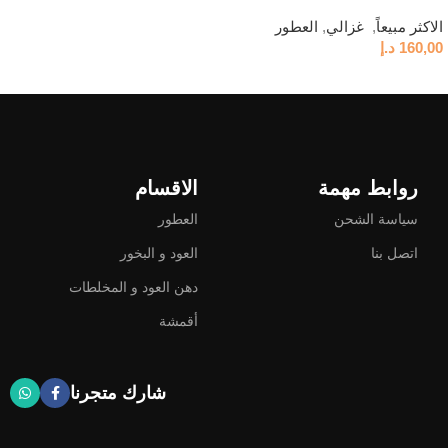
الاكثر مبيعاً
,
,
العطور
160,00
د.إ
قراءة المزيد
روابط مهمة
الاقسام
سياسة الشحن
العطور
اتصل بنا
العود و البخور
دهن العود و المخلطات
أقمشة
شارك متجرنا