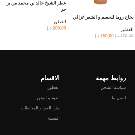
عطر الشيخ خالد بن محمد من بن
حر
بخاخ روما للجسم و الشعر غزالي
العطور
200,00
د.إ
العطور
150,00
د.إ
170,00
د.إ
قراءة المزيد
قراءة المزيد
روابط مهمة
الاقسام
سياسة الشحن
العطور
اتصل بنا
العود و البخور
دهن العود و المخلطات
أقمشة