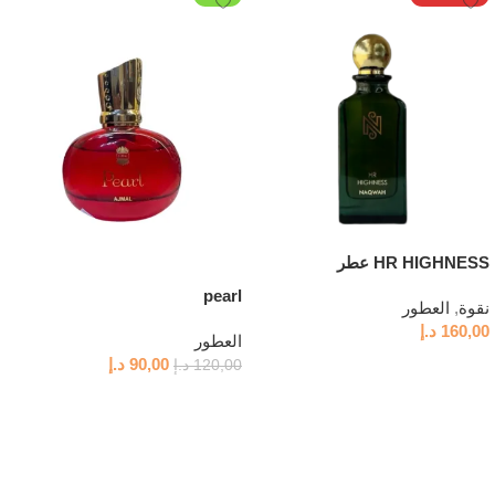
HR HIGHNESS عطر
pearl
نقوة
,
العطور
160,00
د.إ
العطور
قراءة المزيد
90,00
د.إ
120,00
د.إ
إضافة إلى السلة