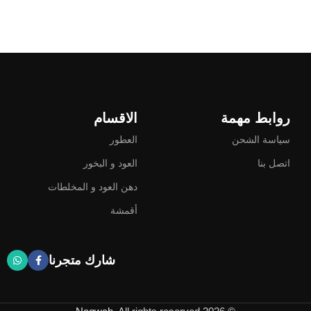
روابط مهمة
الاقسام
سياسة الشحن
العطور
اتصل بنا
العود و البخور
دهن العود و المخلطات
أقمشة
شارك متجرنا