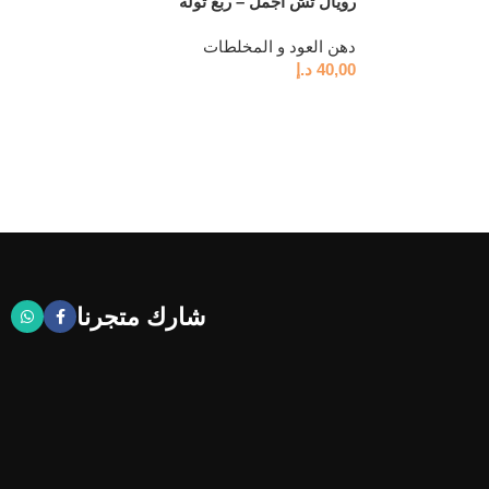
رويال تش اجمل – ربع توله
دهن العود و المخلطات
40,00
د.إ
شارك متجرنا