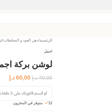
الرئيسية
دهن العود و المخلطات
لو
اجمل
لوشن بركة اجم
60,00
د.إ
70,00
د.إ
12 متوفر في المخزون