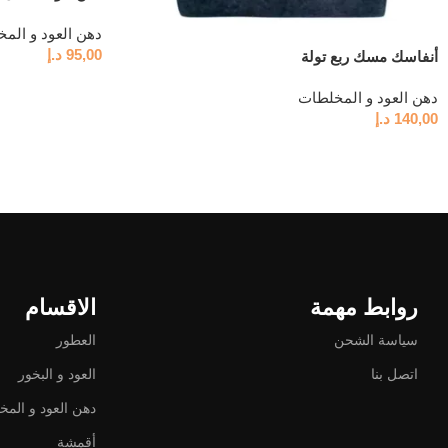
دهن العود و الم
95,00
د.إ
أنفاسك مسك ربع تولة
دهن العود و المخلطات
140,00
د.إ
روابط مهمة
الاقسام
سياسة الشحن
العطور
اتصل بنا
العود و البخور
دهن العود و الم
أقمشة