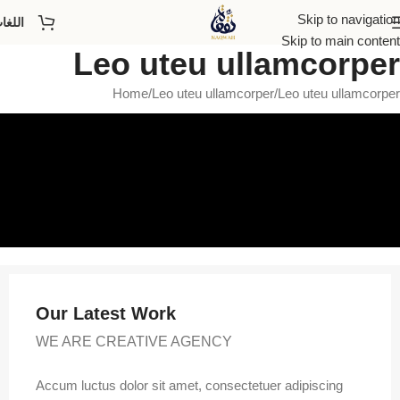
Skip to navigation
اللغا
Skip to main content
Leo uteu ullamcorper
Home
Leo uteu ullamcorper
Leo uteu ullamcorper
Our Latest Work
WE ARE CREATIVE AGENCY
Accum luctus dolor sit amet, consectetuer adipiscing