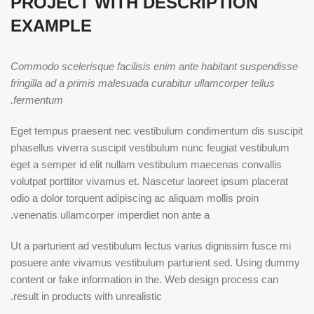
PROJECT WITH DESCRIPTION
EXAMPLE
Commodo scelerisque facilisis enim ante habitant suspendisse
fringilla ad a primis malesuada curabitur ullamcorper tellus
fermentum.
Eget tempus praesent nec vestibulum condimentum dis suscipit
phasellus viverra suscipit vestibulum nunc feugiat vestibulum
eget a semper id elit nullam vestibulum maecenas convallis
volutpat porttitor vivamus et. Nascetur laoreet ipsum placerat
odio a dolor torquent adipiscing ac aliquam mollis proin
venenatis ullamcorper imperdiet non ante a.
Ut a parturient ad vestibulum lectus varius dignissim fusce mi
posuere ante vivamus vestibulum parturient sed. Using dummy
content or fake information in the. Web design process can
result in products with unrealistic.